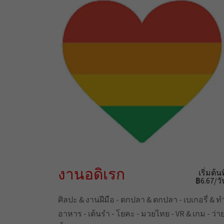
งานอดิเรก
เริ่มต้นท
฿6.67/วั
ศิลปะ & งานฝีมือ - ตกปลา & ตกปลา - เบเกอรี่ & ท
อาหาร - เต้นรำ - โยคะ - มวยไทย - VR & เกม - ว่า