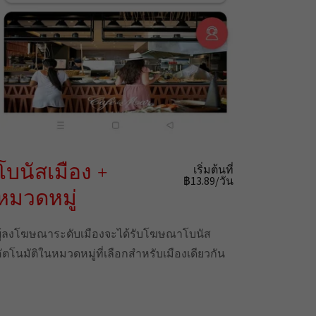
โบนัสเมือง +
เริ่มต้นที่
฿13.89/วัน
หมวดหมู่
ผู้ลงโฆษณาระดับเมืองจะได้รับโฆษณาโบนัส
อัตโนมัติในหมวดหมู่ที่เลือกสำหรับเมืองเดียวกัน