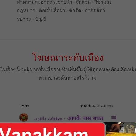
ทำความสะอาดสระว่ายน้ำ - จัดสวน - วีซ่าและ
กฎหมาย - ตัดเย็บเสื้อผ้า - ซักรีด - กำจัดสัตว์
รบกวน - บัญชี
โฆษณาระดับเมือง
เร็วๆ นี้ จะมีมากขึ้นเมื่อรายชื่อเพิ่มขึ้น ผู้ใช้ทุกคนจะต้องเลือกเ
พวกเขาจะค้นหาอะไรก็ตาม.