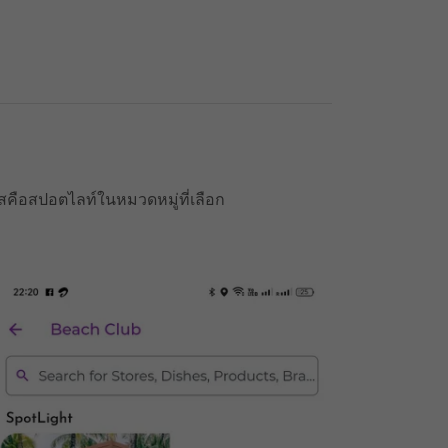
สคือสปอตไลท์ในหมวดหมู่ที่เลือก