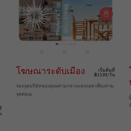
โฆษณาระดับเมือง
เริ่มต้นที่
฿13.89/วัน
จองจุดบริษัทของคุณท่ามกลางแสงแดด เพียงสาม
จุดต่อเม
ี่
น