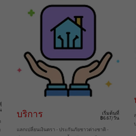
ี่
น
บริการ
เริ่มต้นที่
฿6.67/วัน
ำ
แลกเปลี่ยนเงินตรา - ประกันภัยชาวต่างชาติ -
ย